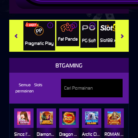
i
i
i
i
i
Facha
Fat Panda
Slot88 x PP
PG Soft
Pragmatic Play
BTGAMING
Semua
Slots
permainan
Since I'm here
Diamond buffalo
Dragon Gem2
Arctic Clash
ROMAN WARRIOR