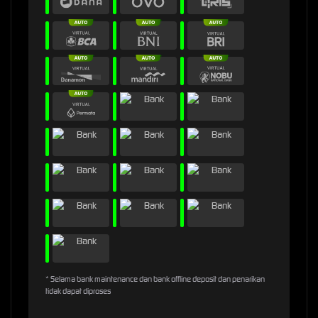
* Selama bank maintenance dan bank offline deposit dan penarikan
tidak dapat diproses