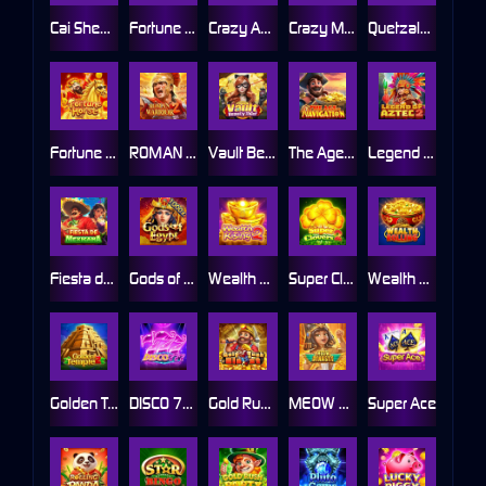
Cai Shen Arrives!
Fortune Toto 4D
Crazy ATM
Crazy Money Rolling
Quetzalcoatl
Fortune Horse
ROMAN WARRIOR2
Vault Beauty Thief
The Age Of Navigation
Legend of Aztec2
Fiesta de Mexicana
Gods of Egypt
Wealth Rising 2
Super Clovers 2
Wealth Rolling
Golden Temple2
DISCO 777
Gold Rush Blast
MEOW DYNASTY
Super Ace