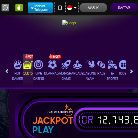
Main di
MASUK
DAFTAR
Telegram
HOT
SLOTS
LIVE
OLAHRAGA
CRASH
ARCADE
SABUNG
RACE
E-
TOGEL
PROM
GAMES
CASINO
GAME
AYAM
SPORTS
IDR
12,743,
JACKPOT
PLAY