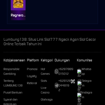
Ragnarok Odin
Lumbung138: Situs Link Slot777 Ngacir Agen Slot Gacor
Online Terbaik Tahun Ini
Kebijaksanaan
Platform
Kategori
Dukungan
Komunitas
Responsible
Promosi
Hot
+6287889
Whatsa
Gambling
Games
015012
pp
Loyalty
Tentang
Slots
+628128
Telegra
Referral
LUMBUNG138
044819
m
Live
2
Pusat Bantuan
Casino
Instagra
m
Syarat dan
Olahraga
Ketentuan