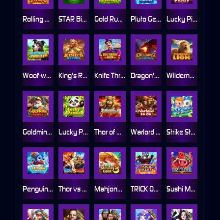
Rolling Panda
STAR Bingo
Gold Rush Party
Pluto Gems
Lucky Piggy
Woof-woof Paradise
King's Return
Knife Throwing Show
Dragon's Expedition
Wilderness Lion
Goldmine Blast
Lucky Panda
Thor of Mars
Warlord Lu Bu
Strike Storm
Penguin Smash
Thor vs Loki
Mahjong Gold 3
TRICK OR TREAT
Sushi Match