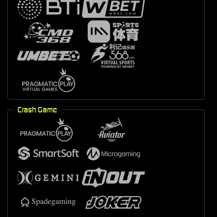
Crash Game