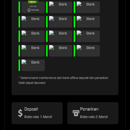
* Selama bank maintenance dan bank offline deposit dan penarikan
tidak dapat diproses
Deposit
Penarikan
Rata-rata 1 Menit
Rata-rata 2 Menit