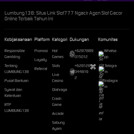
Lumbung138: Situs Link Slot777 Ngacir Agen Slot Gacor
Online Terbaik Tahun Ini
Kebijaksanaan
Platform
Kategori
Dukungan
Komunitas
Responsible
Promosi
Hot
+6287889
Whatsa
Gambling
Games
015012
pp
Loyalty
Tentang
Slots
+628128
Telegra
Referral
LUMBUNG138
044819
m
Live
2
Pusat Bantuan
Casino
Instagra
m
Syarat dan
Olahraga
Ketentuan
Crash
RTP
Game
LUMBUNG138
Arcade
Sabung
Ayam