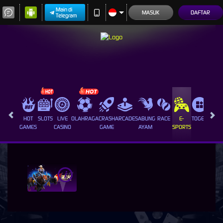
Main di
MASUK
DAFTAR
Telegram
HOT
SLOTS
LIVE
OLAHRAGA
CRASH
ARCADE
SABUNG
RACE
E-
TOGEL
PROM
GAMES
CASINO
GAME
AYAM
SPORTS
i