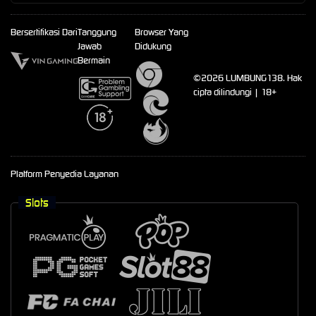
Bersertifikasi Dari
Tanggung
Browser Yang
Jawab
Didukung
Bermain
©2026 LUMBUNG138. Hak
cipta dilindungi | 18+
Platform Penyedia Layanan
Slots