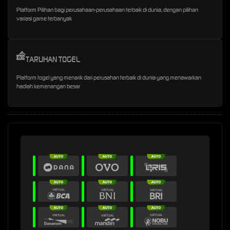
Platform Pilihan bagi perusahaan-perusahaan terbaik di dunia, dengan pilihan
variasi game terbanyak
TARUHAN TOGEL
Platform togel yang menarik dari perusahan terbaik di dunia yang menawarkan
hadiah kemenangan besar