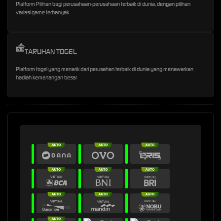
Platform Pilihan bagi perusahaan-perusahaan terbaik di dunia, dengan pilihan
variasi game terbanyak
TARUHAN TOGEL
Platform togel yang menarik dari perusahan terbaik di dunia yang menawarkan
hadiah kemenangan besar