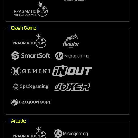
Crash Game
Arcade