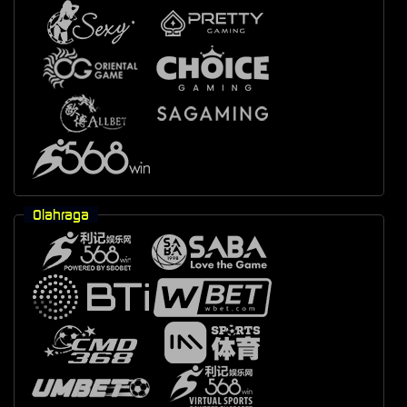
Olahraga