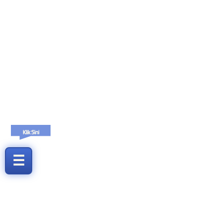
Klik Sini
☰