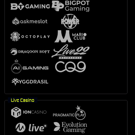
Live Casino