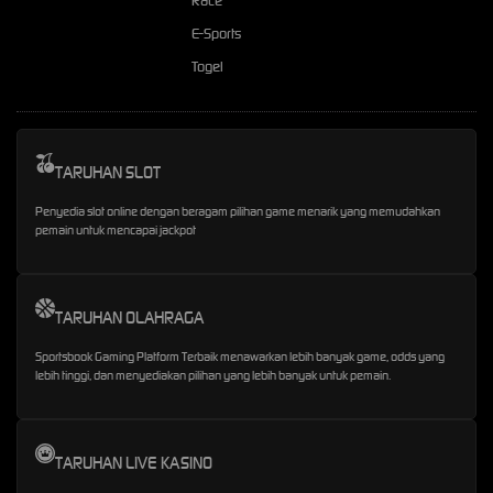
Race
E-Sports
Togel
TARUHAN SLOT
Penyedia slot online dengan beragam pilihan game menarik yang memudahkan
pemain untuk mencapai jackpot
TARUHAN OLAHRAGA
Sportsbook Gaming Platform Terbaik menawarkan lebih banyak game, odds yang
lebih tinggi, dan menyediakan pilihan yang lebih banyak untuk pemain.
TARUHAN LIVE KASINO