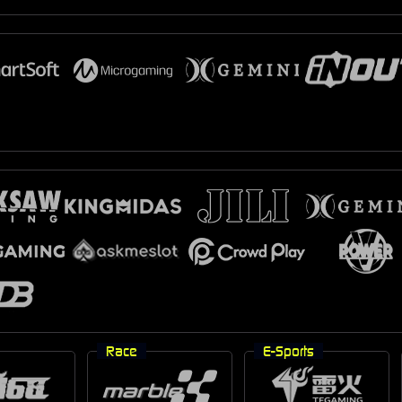
Race
E-Sports