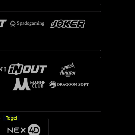
Togel