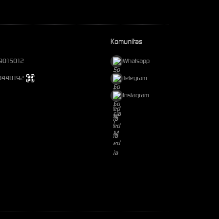
Komunitas
9015012
Whatsapp
0448192
Telegram
Instagram