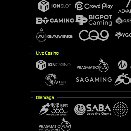
Live Casino
Olahraga