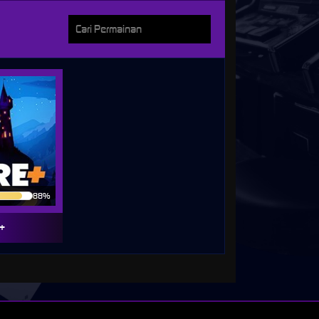
88%
e+