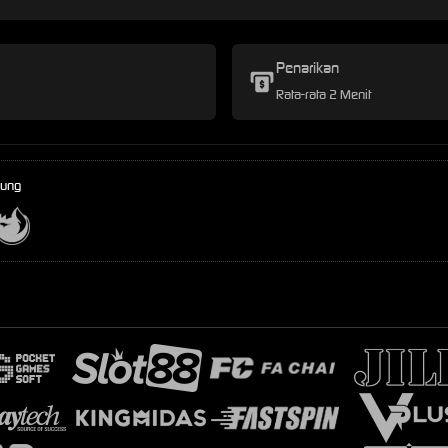
Penarikan
Rata-rata 2 Menit
kung